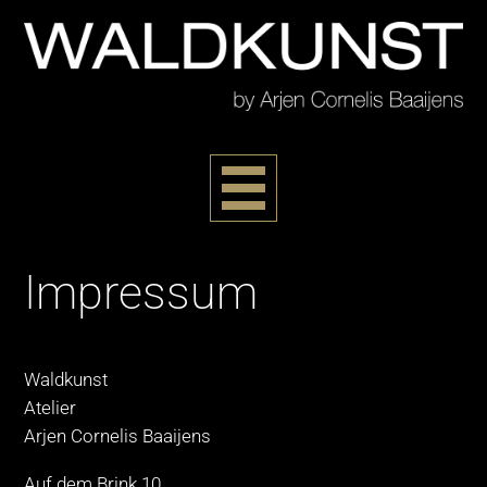
Impressum
HOME
KÜNSTLER
Waldkunst
Atelier
NATURHOLZ
Arjen Cornelis Baaijens
HOLZPFERDE
Auf dem Brink 10